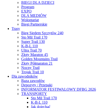
BIEGI DLA DZIECI
Program
EXPO
DLA MEDIÓW
Wolontariat
Biegi Partnerskie
Trasy
Bieg Siedem Szczytów 240
Sto Mil Trail 170
Super Trail 130
K-B-L 110
Ultra Trail 70
Złoty Maraton 45
Golden Mountains Trail
Złoty Półmaraton 21
Nocny Trail
Trojak Trail 10
Dla zawodników
Baza zawodów
Depozyty / Przepaki
INFORMATOR FESTIWALOWY DFBG 2026
TRANSPORTY
Sto Mil Trail 170
K-B-L 110
Jak dojechać