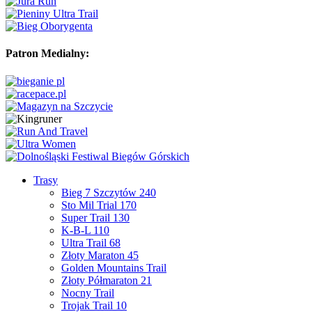
Patron Medialny:
Trasy
Bieg 7 Szczytów 240
Sto Mil Trial 170
Super Trail 130
K-B-L 110
Ultra Trail 68
Złoty Maraton 45
Golden Mountains Trail
Złoty Półmaraton 21
Nocny Trail
Trojak Trail 10