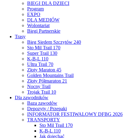
BIEGI DLA DZIECI
Program
EXPO
DLA MEDIÓW
Wolontariat
Biegi Partnerskie
Trasy
Bieg Siedem Szczytów 240
Sto Mil Trail 170
Super Trail 130
K-B-L 110
Ultra Trail 70
Złoty Maraton 45
Golden Mountains Trail
Złoty Półmaraton 21
Nocny Trail
Trojak Trail 10
Dla zawodników
Baza zawodów
Depozyty / Przepaki
INFORMATOR FESTIWALOWY DFBG 2026
TRANSPORTY
Sto Mil Trail 170
K-B-L 110
Jak dojechać