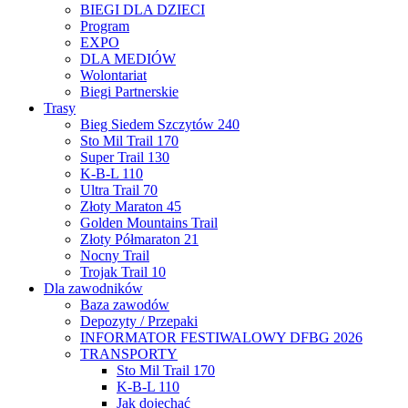
BIEGI DLA DZIECI
Program
EXPO
DLA MEDIÓW
Wolontariat
Biegi Partnerskie
Trasy
Bieg Siedem Szczytów 240
Sto Mil Trail 170
Super Trail 130
K-B-L 110
Ultra Trail 70
Złoty Maraton 45
Golden Mountains Trail
Złoty Półmaraton 21
Nocny Trail
Trojak Trail 10
Dla zawodników
Baza zawodów
Depozyty / Przepaki
INFORMATOR FESTIWALOWY DFBG 2026
TRANSPORTY
Sto Mil Trail 170
K-B-L 110
Jak dojechać