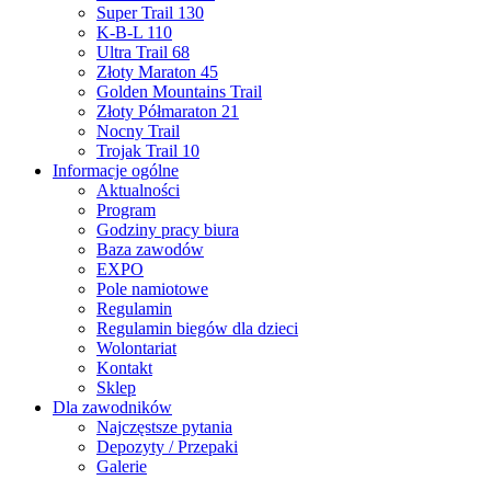
Super Trail 130
K-B-L 110
Ultra Trail 68
Złoty Maraton 45
Golden Mountains Trail
Złoty Półmaraton 21
Nocny Trail
Trojak Trail 10
Informacje ogólne
Aktualności
Program
Godziny pracy biura
Baza zawodów
EXPO
Pole namiotowe
Regulamin
Regulamin biegów dla dzieci
Wolontariat
Kontakt
Sklep
Dla zawodników
Najczęstsze pytania
Depozyty / Przepaki
Galerie