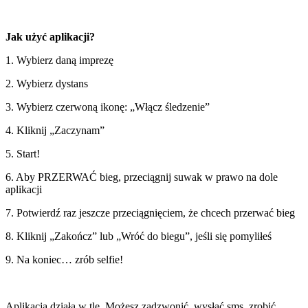
Jak użyć aplikacji?
1. Wybierz daną imprezę
2. Wybierz dystans
3. Wybierz czerwoną ikonę: „Włącz śledzenie”
4. Kliknij „Zaczynam”
5. Start!
6. Aby PRZERWAĆ bieg, przeciągnij suwak w prawo na dole
aplikacji
7. Potwierdź raz jeszcze przeciągnięciem, że chcech przerwać bieg
8. Kliknij „Zakończ” lub „Wróć do biegu”, jeśli się pomyliłeś
9. Na koniec… zrób selfie!
Aplikacja działa w tle. Możesz zadzwonić, wysłać sms, zrobić