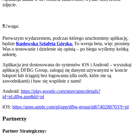
zdjęcie.
❗️Uwaga:
Pierwszym wydarzeniem, podczas którego uruchomimy aplikację,
będzie
Kudowska Sztafeta Górska.
To wersja beta, więc prosimy
Was o testowanie i dzielenie się opinią – po biegu wyślemy krótką
ankietę.
Aplikacja jest dostosowana do systemów iOS i Android – wyszukaj
aplikację DFBG Group, zaloguj się danymi używanymi w koncie
b4sport lub ściągnij bez logowania (dla osób, które nie są
zawodnikami) i baw się wspólnie z nami!
Android:
https://play.google.com/store/apps/details?
id=pl.dfbg.app&hl=pl
iOS:
https://apps.apple.com/pl/app/dfbg-group/id6740288703?l=pl
Partnerzy
Partner Strategiczny: