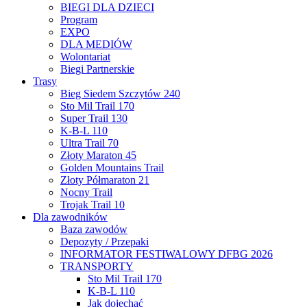
BIEGI DLA DZIECI
Program
EXPO
DLA MEDIÓW
Wolontariat
Biegi Partnerskie
Trasy
Bieg Siedem Szczytów 240
Sto Mil Trail 170
Super Trail 130
K-B-L 110
Ultra Trail 70
Złoty Maraton 45
Golden Mountains Trail
Złoty Półmaraton 21
Nocny Trail
Trojak Trail 10
Dla zawodników
Baza zawodów
Depozyty / Przepaki
INFORMATOR FESTIWALOWY DFBG 2026
TRANSPORTY
Sto Mil Trail 170
K-B-L 110
Jak dojechać