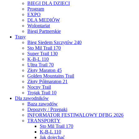
BIEGI DLA DZIECI
Program
EXPO
DLA MEDIÓW
Wolontariat
Biegi Partnerskie
Trasy
Bieg Siedem Szczytów 240
Sto Mil Trail 170
Super Trail 130
K-B-L 110
Ultra Trail 70
Złoty Maraton 45
Golden Mountains Trail
Złoty Półmaraton 21
Nocny Trail
Trojak Trail 10
Dla zawodników
Baza zawodów
Depozyty / Przepaki
INFORMATOR FESTIWALOWY DFBG 2026
TRANSPORTY
Sto Mil Trail 170
K-B-L 110
Jak dojechać