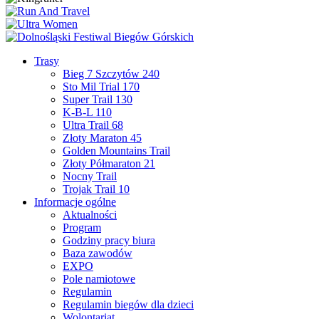
Trasy
Bieg 7 Szczytów 240
Sto Mil Trial 170
Super Trail 130
K-B-L 110
Ultra Trail 68
Złoty Maraton 45
Golden Mountains Trail
Złoty Półmaraton 21
Nocny Trail
Trojak Trail 10
Informacje ogólne
Aktualności
Program
Godziny pracy biura
Baza zawodów
EXPO
Pole namiotowe
Regulamin
Regulamin biegów dla dzieci
Wolontariat