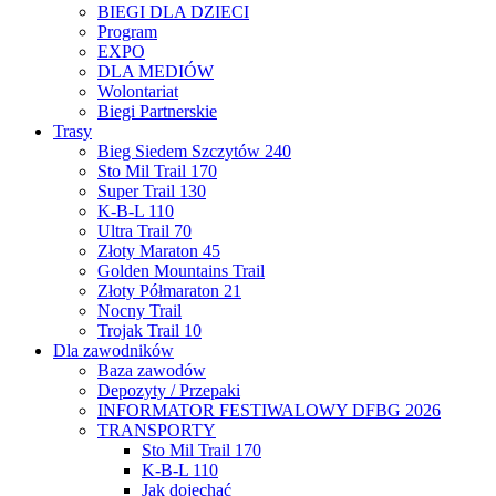
BIEGI DLA DZIECI
Program
EXPO
DLA MEDIÓW
Wolontariat
Biegi Partnerskie
Trasy
Bieg Siedem Szczytów 240
Sto Mil Trail 170
Super Trail 130
K-B-L 110
Ultra Trail 70
Złoty Maraton 45
Golden Mountains Trail
Złoty Półmaraton 21
Nocny Trail
Trojak Trail 10
Dla zawodników
Baza zawodów
Depozyty / Przepaki
INFORMATOR FESTIWALOWY DFBG 2026
TRANSPORTY
Sto Mil Trail 170
K-B-L 110
Jak dojechać