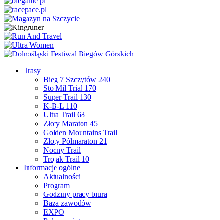
Trasy
Bieg 7 Szczytów 240
Sto Mil Trial 170
Super Trail 130
K-B-L 110
Ultra Trail 68
Złoty Maraton 45
Golden Mountains Trail
Złoty Półmaraton 21
Nocny Trail
Trojak Trail 10
Informacje ogólne
Aktualności
Program
Godziny pracy biura
Baza zawodów
EXPO