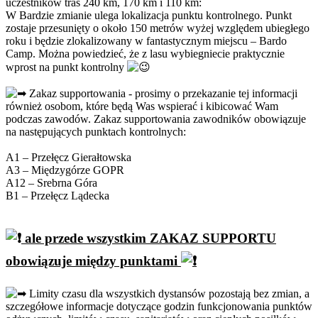
uczestników tras 240 km, 170 km i 110 km:
W Bardzie zmianie ulega lokalizacja punktu kontrolnego. Punkt
zostaje przesunięty o około 150 metrów wyżej względem ubiegłego
roku i będzie zlokalizowany w fantastycznym miejscu – Bardo
Camp. Można powiedzieć, że z lasu wybiegniecie praktycznie
wprost na punkt kontrolny
Zakaz supportowania - prosimy o przekazanie tej informacji
również osobom, które będą Was wspierać i kibicować Wam
podczas zawodów. Zakaz supportowania zawodników obowiązuje
na następujących punktach kontrolnych:
A1 – Przełęcz Gierałtowska
A3 – Międzygórze GOPR
A12 – Srebrna Góra
B1 – Przełęcz Lądecka
ale przede wszystkim ZAKAZ SUPPORTU
obowiązuje między punktami
Limity czasu dla wszystkich dystansów pozostają bez zmian, a
szczegółowe informacje dotyczące godzin funkcjonowania punktów