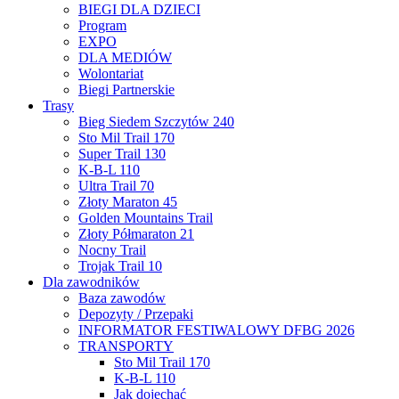
BIEGI DLA DZIECI
Program
EXPO
DLA MEDIÓW
Wolontariat
Biegi Partnerskie
Trasy
Bieg Siedem Szczytów 240
Sto Mil Trail 170
Super Trail 130
K-B-L 110
Ultra Trail 70
Złoty Maraton 45
Golden Mountains Trail
Złoty Półmaraton 21
Nocny Trail
Trojak Trail 10
Dla zawodników
Baza zawodów
Depozyty / Przepaki
INFORMATOR FESTIWALOWY DFBG 2026
TRANSPORTY
Sto Mil Trail 170
K-B-L 110
Jak dojechać