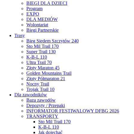
BIEGI DLA DZIECI
Program
EXPO
DLA MEDIÓW
Wolontariat
Biegi Partnerskie
Trasy
Bieg Siedem Szczytów 240
Sto Mil Trail 170
Super Trail 130
K-B-L 110
Ultra Trail 70
Złoty Maraton 45
Golden Mountains Trail
Złoty Półmaraton 21
Nocny Trail
Trojak Trail 10
Dla zawodników
Baza zawodów
Depozyty / Przepaki
INFORMATOR FESTIWALOWY DFBG 2026
TRANSPORTY
Sto Mil Trail 170
K-B-L 110
Jak dojechać