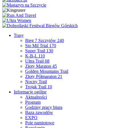
Trasy
Bieg 7 Szczytów 240
Sto Mil Trial 170
Super Trail 130
K-B-L 110
Ultra Trail 68
Złoty Maraton 45
Golden Mountains Trail
Złoty Półmaraton 21
Nocny Trail
Trojak Trail 10
Informacje ogólne
Aktualności
Program
Godziny pracy biura
Baza zawodów
EXPO
Pole namiotowe
Regulamin