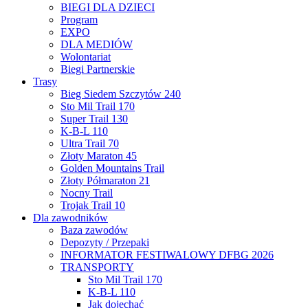
BIEGI DLA DZIECI
Program
EXPO
DLA MEDIÓW
Wolontariat
Biegi Partnerskie
Trasy
Bieg Siedem Szczytów 240
Sto Mil Trail 170
Super Trail 130
K-B-L 110
Ultra Trail 70
Złoty Maraton 45
Golden Mountains Trail
Złoty Półmaraton 21
Nocny Trail
Trojak Trail 10
Dla zawodników
Baza zawodów
Depozyty / Przepaki
INFORMATOR FESTIWALOWY DFBG 2026
TRANSPORTY
Sto Mil Trail 170
K-B-L 110
Jak dojechać