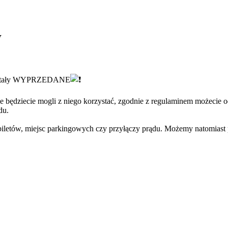
W
 zostały WYPRZEDANE
ie będziecie mogli z niego korzystać, zgodnie z regulaminem możecie o
du.
biletów, miejsc parkingowych czy przyłączy prądu. Możemy natomiast 