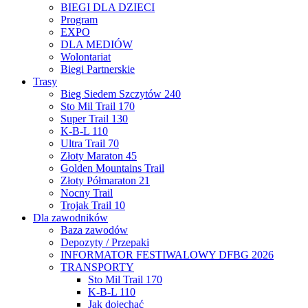
BIEGI DLA DZIECI
Program
EXPO
DLA MEDIÓW
Wolontariat
Biegi Partnerskie
Trasy
Bieg Siedem Szczytów 240
Sto Mil Trail 170
Super Trail 130
K-B-L 110
Ultra Trail 70
Złoty Maraton 45
Golden Mountains Trail
Złoty Półmaraton 21
Nocny Trail
Trojak Trail 10
Dla zawodników
Baza zawodów
Depozyty / Przepaki
INFORMATOR FESTIWALOWY DFBG 2026
TRANSPORTY
Sto Mil Trail 170
K-B-L 110
Jak dojechać