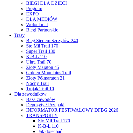
BIEGI DLA DZIECI
Program
EXPO
DLA MEDIÓW
Wolontariat
Biegi Partnerskie
Trasy
Bieg Siedem Szczytów 240
Sto Mil Trail 170
Super Trail 130
K-B-L 110
Ultra Trail 70
Złoty Maraton 45
Golden Mountains Trail
Złoty Półmaraton 21
Nocny Trail
Trojak Trail 10
Dla zawodników
Baza zawodów
Depozyty / Przepaki
INFORMATOR FESTIWALOWY DFBG 2026
TRANSPORTY
Sto Mil Trail 170
K-B-L 110
Jak dojechać