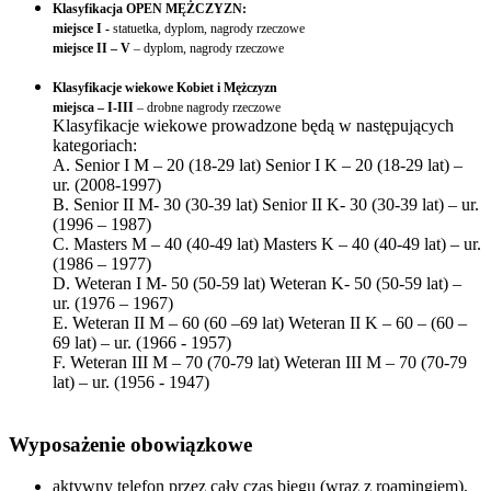
Klasyfikacja OPEN MĘŻCZYZN:
miejsce I -
statuetka, dyplom, nagrody rzeczowe
miejsce II – V
– dyplom, nagrody rzeczowe
Klasyfikacje wiekowe Kobiet i Mężczyzn
miejsca – I-III
– drobne nagrody rzeczowe
Klasyfikacje wiekowe prowadzone będą w następujących
kategoriach:
A. Senior I M – 20 (18-29 lat) Senior I K – 20 (18-29 lat) –
ur. (2008-1997)
B. Senior II M- 30 (30-39 lat) Senior II K- 30 (30-39 lat) – ur.
(1996 – 1987)
C. Masters M – 40 (40-49 lat) Masters K – 40 (40-49 lat) – ur.
(1986 – 1977)
D. Weteran I M- 50 (50-59 lat) Weteran K- 50 (50-59 lat) –
ur. (1976 – 1967)
E. Weteran II M – 60 (60 –69 lat) Weteran II K – 60 – (60 –
69 lat) – ur. (1966 - 1957)
F. Weteran III M – 70 (70-79 lat) Weteran III M – 70 (70-79
lat) – ur. (1956 - 1947)
Wyposażenie obowiązkowe
aktywny telefon przez cały czas biegu (wraz z roamingiem),