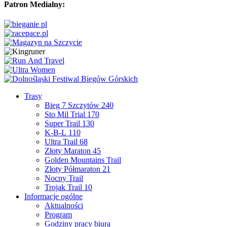
Patron Medialny:
Trasy
Bieg 7 Szczytów 240
Sto Mil Trial 170
Super Trail 130
K-B-L 110
Ultra Trail 68
Złoty Maraton 45
Golden Mountains Trail
Złoty Półmaraton 21
Nocny Trail
Trojak Trail 10
Informacje ogólne
Aktualności
Program
Godziny pracy biura