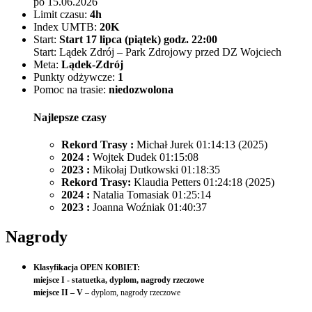
po 15.06.2026
Limit czasu:
4h
Index UMTB:
20K
Start:
Start 17 lipca (piątek) godz. 22:00
Start: Lądek Zdrój – Park Zdrojowy przed DZ Wojciech
Meta:
Lądek-Zdrój
Punkty odżywcze:
1
Pomoc na trasie:
niedozwolona
Najlepsze czasy
Rekord Trasy :
Michał Jurek 01:14:13 (2025)
2024 :
Wojtek Dudek 01:15:08
2023 :
Mikołaj Dutkowski 01:18:35
Rekord Trasy:
Klaudia Petters 01:24:18 (2025)
2024 :
Natalia Tomasiak 01:25:14
2023 :
Joanna Woźniak 01:40:37
Nagrody
Klasyfikacja OPEN KOBIET:
miejsce I - statuetka, dyplom, nagrody rzeczowe
miejsce II – V
– dyplom, nagrody rzeczowe