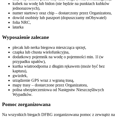
kubek na wodę lub bidon (nie będzie na punktach kubków
jednorazowych),
numer startowy oraz chip – dostarczony przez Organizatora,
dowód osobisty lub paszport (dopuszczamy mObywatel)
folia NRC,
latarka
Wyposażenie zalecane
plecak lub nerka biegowa mieszcząca sprzęt,
czapka lub chusta wielofunkcyjna,
dodatkowy pojemnik na wodę o pojemności min. 1l (w
przypadku upałów),
kurtka wiatroodporna z długim rękawem (może być bez
kaptura),
gwizdek,
urządzenie GPS wraz z wgraną trasą,
mapy trasy – dostarczone przez Organizatora,
polisa ubezpieczeniowa od Następstw Nieszczęśliwych
Wypadków.
Pomoc zorganizowana
Na wszystkich biegach DFBG zorganizowana pomoc z zewnątrz na