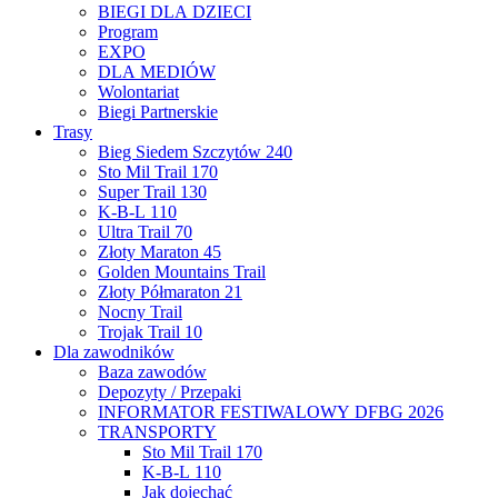
BIEGI DLA DZIECI
Program
EXPO
DLA MEDIÓW
Wolontariat
Biegi Partnerskie
Trasy
Bieg Siedem Szczytów 240
Sto Mil Trail 170
Super Trail 130
K-B-L 110
Ultra Trail 70
Złoty Maraton 45
Golden Mountains Trail
Złoty Półmaraton 21
Nocny Trail
Trojak Trail 10
Dla zawodników
Baza zawodów
Depozyty / Przepaki
INFORMATOR FESTIWALOWY DFBG 2026
TRANSPORTY
Sto Mil Trail 170
K-B-L 110
Jak dojechać