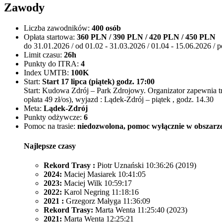
Zawody
Liczba zawodników:
400 osób
Opłata startowa:
360 PLN / 390 PLN / 420 PLN / 450 PLN
do 31.01.2026 / od 01.02 - 31.03.2026 / 01.04 - 15.06.2026 / 
Limit czasu:
26h
Punkty do ITRA:
4
Index UMTB:
100K
Start:
Start 17 lipca (piątek) godz. 17:00
Start: Kudowa Zdrój – Park Zdrojowy. Organizator zapewnia t
opłata 49 zł/os), wyjazd : Lądek-Zdrój – piątek , godz. 14.30
Meta:
Lądek-Zdrój
Punkty odżywcze:
6
Pomoc na trasie:
niedozwolona, pomoc wyłącznie w obszarz
Najlepsze czasy
Rekord Trasy :
Piotr Uznański 10:36:26 (2019)
2024:
Maciej Masiarek 10:41:05
2023:
Maciej Wilk 10:59:17
2022:
Karol Negring 11:18:16
2021 :
Grzegorz Małyga 11:36:09
Rekord Trasy:
Marta Wenta 11:25:40 (2023)
2021:
Marta Wenta 12:25:21