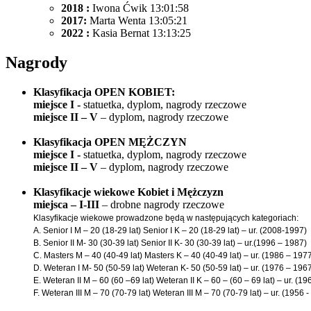
2018 :
Iwona Ćwik 13:01:58
2017:
Marta Wenta 13:05:21
2022 :
Kasia Bernat 13:13:25
Nagrody
Klasyfikacja OPEN KOBIET:
miejsce I -
statuetka, dyplom, nagrody rzeczowe
miejsce II – V
– dyplom, nagrody rzeczowe
Klasyfikacja OPEN MĘŻCZYN
miejsce I -
statuetka, dyplom, nagrody rzeczowe
miejsce II – V
– dyplom, nagrody rzeczowe
Klasyfikacje wiekowe Kobiet i Mężczyzn
miejsca – I-III
– drobne nagrody rzeczowe
Klasyfikacje wiekowe prowadzone będą w następujących kategoriach:
A. Senior I M – 20 (18-29 lat) Senior I K – 20 (18-29 lat) – ur. (2008-1997)
B. Senior II M- 30 (30-39 lat) Senior II K- 30 (30-39 lat) – ur.(1996 – 1987)
C. Masters M – 40 (40-49 lat) Masters K – 40 (40-49 lat) – ur. (1986 – 197
D. Weteran I M- 50 (50-59 lat) Weteran K- 50 (50-59 lat) – ur. (1976 – 196
E. Weteran II M – 60 (60 –69 lat) Weteran II K – 60 – (60 – 69 lat) – ur. (19
F. Weteran III M – 70 (70-79 lat) Weteran III M – 70 (70-79 lat) – ur. (1956 