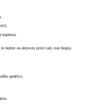
,
ch!),
 kaptura),
że będzie on aktywny przez cały czas biegu),
padku upałów),
dków.