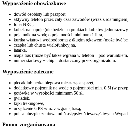
Wyposażenie obowiązkowe
dowód osobisty lub paszport,
aktywny telefon przez cały czas zawodów (wraz z roamingiem)
folia NRC,
kubek na napoje (nie będzie na punktach kubków jednorazowy
pojemnik na wodę o pojemności minimum 1 litra,
kurtka wiatro- i wodoodporna z długim rękawem (może być bez
czapka lub chusta wielofunkcyjna,
latarka,
mapa tras (może być także wgrana w telefon – pod warunkiem, 
numer startowy + chip – dostarczony przez organizatora.
Wyposażenie zalecane
plecak lub nerka biegowa mieszcząca sprzęt,
dodatkowy pojemnik na wodę o pojemności min. 0,5l (w przy
gotówka w wysokości minimum 50 zł,
gwizdek,
kijki trekingowe,
urządzenie GPS wraz z wgraną trasą,
polisa ubezpieczeniowa od Następstw Nieszczęśliwych Wypa
Pomoc zorganizowana