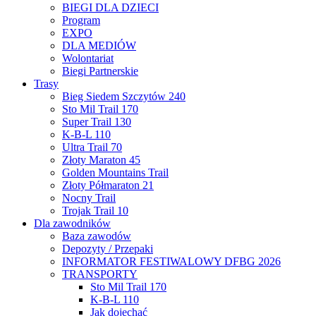
BIEGI DLA DZIECI
Program
EXPO
DLA MEDIÓW
Wolontariat
Biegi Partnerskie
Trasy
Bieg Siedem Szczytów 240
Sto Mil Trail 170
Super Trail 130
K-B-L 110
Ultra Trail 70
Złoty Maraton 45
Golden Mountains Trail
Złoty Półmaraton 21
Nocny Trail
Trojak Trail 10
Dla zawodników
Baza zawodów
Depozyty / Przepaki
INFORMATOR FESTIWALOWY DFBG 2026
TRANSPORTY
Sto Mil Trail 170
K-B-L 110
Jak dojechać