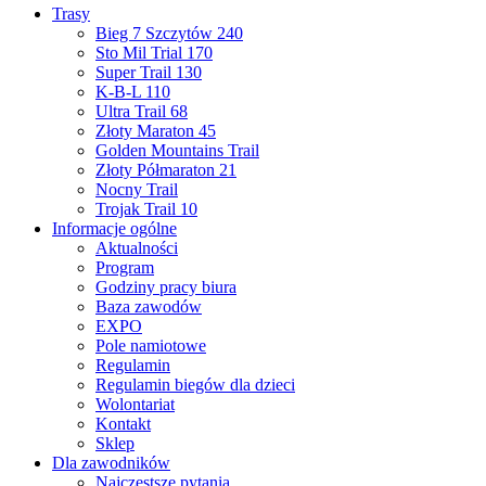
Trasy
Bieg 7 Szczytów 240
Sto Mil Trial 170
Super Trail 130
K-B-L 110
Ultra Trail 68
Złoty Maraton 45
Golden Mountains Trail
Złoty Półmaraton 21
Nocny Trail
Trojak Trail 10
Informacje ogólne
Aktualności
Program
Godziny pracy biura
Baza zawodów
EXPO
Pole namiotowe
Regulamin
Regulamin biegów dla dzieci
Wolontariat
Kontakt
Sklep
Dla zawodników
Najczęstsze pytania