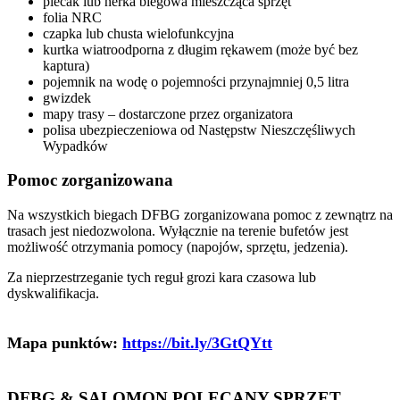
plecak lub nerka biegowa mieszcząca sprzęt
folia NRC
czapka lub chusta wielofunkcyjna
kurtka wiatroodporna z długim rękawem (może być bez
kaptura)
pojemnik na wodę o pojemności przynajmniej 0,5 litra
gwizdek
mapy trasy – dostarczone przez organizatora
polisa ubezpieczeniowa od Następstw Nieszczęśliwych
Wypadków
Pomoc zorganizowana
Na wszystkich biegach DFBG zorganizowana pomoc z zewnątrz na
trasach jest niedozwolona. Wyłącznie na terenie bufetów jest
możliwość otrzymania pomocy (napojów, sprzętu, jedzenia).
Za nieprzestrzeganie tych reguł grozi kara czasowa lub
dyskwalifikacja.
Mapa punktów:
https://bit.ly/3GtQYtt
DFBG & SALOMON POLECANY SPRZĘT