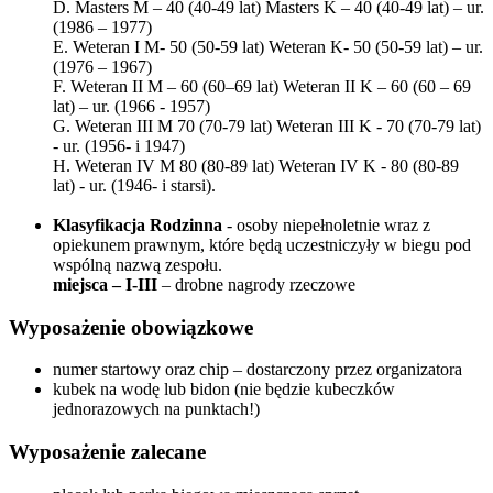
D. Masters M – 40 (40-49 lat) Masters K – 40 (40-49 lat) – ur.
(1986 – 1977)
E. Weteran I M- 50 (50-59 lat) Weteran K- 50 (50-59 lat) – ur.
(1976 – 1967)
F. Weteran II M – 60 (60–69 lat) Weteran II K – 60 (60 – 69
lat) – ur. (1966 - 1957)
G. Weteran III M 70 (70-79 lat) Weteran III K - 70 (70-79 lat)
- ur. (1956- i 1947)
H. Weteran IV M 80 (80-89 lat) Weteran IV K - 80 (80-89
lat) - ur. (1946- i starsi).
Klasyfikacja Rodzinna
- osoby niepełnoletnie wraz z
opiekunem prawnym, które będą uczestniczyły w biegu pod
wspólną nazwą zespołu.
miejsca – I-III
– drobne nagrody rzeczowe
Wyposażenie obowiązkowe
numer startowy oraz chip – dostarczony przez organizatora
kubek na wodę lub bidon (nie będzie kubeczków
jednorazowych na punktach!)
Wyposażenie zalecane