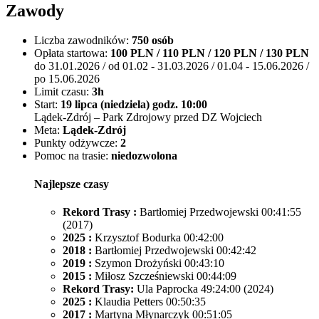
Zawody
Liczba zawodników:
750 osób
Opłata startowa:
100 PLN / 110 PLN / 120 PLN / 130 PLN
do 31.01.2026 / od 01.02 - 31.03.2026 / 01.04 - 15.06.2026 /
po 15.06.2026
Limit czasu:
3h
Start:
19 lipca (niedziela) godz. 10:00
Lądek-Zdrój – Park Zdrojowy przed DZ Wojciech
Meta:
Lądek-Zdrój
Punkty odżywcze:
2
Pomoc na trasie:
niedozwolona
Najlepsze czasy
Rekord Trasy :
Bartłomiej Przedwojewski 00:41:55
(2017)
2025 :
Krzysztof Bodurka 00:42:00
2018 :
Bartłomiej Przedwojewski 00:42:42
2019 :
Szymon Drożyński 00:43:10
2015 :
Miłosz Szcześniewski 00:44:09
Rekord Trasy:
Ula Paprocka 49:24:00 (2024)
2025 :
Klaudia Petters 00:50:35
2017 :
Martyna Młynarczyk 00:51:05