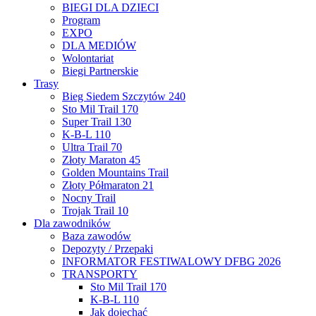
BIEGI DLA DZIECI
Program
EXPO
DLA MEDIÓW
Wolontariat
Biegi Partnerskie
Trasy
Bieg Siedem Szczytów 240
Sto Mil Trail 170
Super Trail 130
K-B-L 110
Ultra Trail 70
Złoty Maraton 45
Golden Mountains Trail
Złoty Półmaraton 21
Nocny Trail
Trojak Trail 10
Dla zawodników
Baza zawodów
Depozyty / Przepaki
INFORMATOR FESTIWALOWY DFBG 2026
TRANSPORTY
Sto Mil Trail 170
K-B-L 110
Jak dojechać