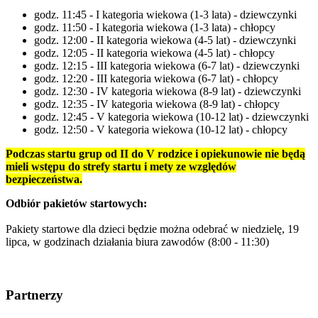
godz. 11:45 - I kategoria wiekowa (1-3 lata) - dziewczynki
godz. 11:50 - I kategoria wiekowa (1-3 lata) - chłopcy
godz. 12:00 - II kategoria wiekowa (4-5 lat) - dziewczynki
godz. 12:05 - II kategoria wiekowa (4-5 lat) - chłopcy
godz. 12:15 - III kategoria wiekowa (6-7 lat) - dziewczynki
godz. 12:20 - III kategoria wiekowa (6-7 lat) - chłopcy
godz. 12:30 - IV kategoria wiekowa (8-9 lat) - dziewczynki
godz. 12:35 - IV kategoria wiekowa (8-9 lat) - chłopcy
godz. 12:45 - V kategoria wiekowa (10-12 lat) - dziewczynki
godz. 12:50 - V kategoria wiekowa (10-12 lat) - chłopcy
Podczas startu grup od II do V rodzice i opiekunowie nie będą
mieli wstępu do strefy startu i mety ze względów
bezpieczeństwa.
Odbiór pakietów startowych:
Pakiety startowe dla dzieci będzie można odebrać w niedzielę, 19
lipca, w godzinach działania biura zawodów (8:00 - 11:30)
Partnerzy