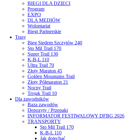
BIEGI DLA DZIECI
Program
EXPO
DLA MEDIÓW
Wolontariat
Biegi Partnerskie
Trasy
Bieg Siedem Szczytów 240
Sto Mil Trail 170
Super Trail 130
K-B-L 110
Ultra Trail 70
Złoty Maraton 45
Golden Mountains Trail
Złoty Półmaraton 21
Nocny Trail
Trojak Trail 10
Dla zawodników
Baza zawodów
Depozyty / Przepaki
INFORMATOR FESTIWALOWY DFBG 2026
TRANSPORTY
Sto Mil Trail 170
K-B-L 110
Jak dojechać