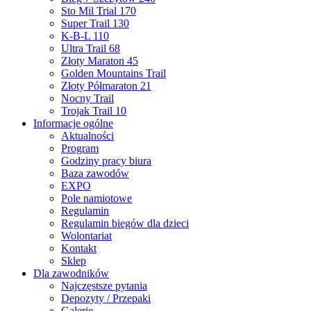
Sto Mil Trial 170
Super Trail 130
K-B-L 110
Ultra Trail 68
Złoty Maraton 45
Golden Mountains Trail
Złoty Półmaraton 21
Nocny Trail
Trojak Trail 10
Informacje ogólne
Aktualności
Program
Godziny pracy biura
Baza zawodów
EXPO
Pole namiotowe
Regulamin
Regulamin biegów dla dzieci
Wolontariat
Kontakt
Sklep
Dla zawodników
Najczęstsze pytania
Depozyty / Przepaki
Galerie