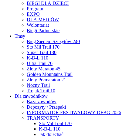
BIEGI DLA DZIECI
Program
EXPO
DLA MEDIÓW
Wolontariat
Biegi Partnerskie
Trasy
Bieg Siedem Szczytów 240
Sto Mil Trail 170
Super Trail 130
K-B-L 110
Ultra Trail 70
Złoty Maraton 45
Golden Mountains Trail
Złoty Półmaraton 21
Nocny Trail
Trojak Trail 10
Dla zawodników
Baza zawodów
Depozyty / Przepaki
INFORMATOR FESTIWALOWY DFBG 2026
TRANSPORTY
Sto Mil Trail 170
K-B-L 110
Jak dojechać