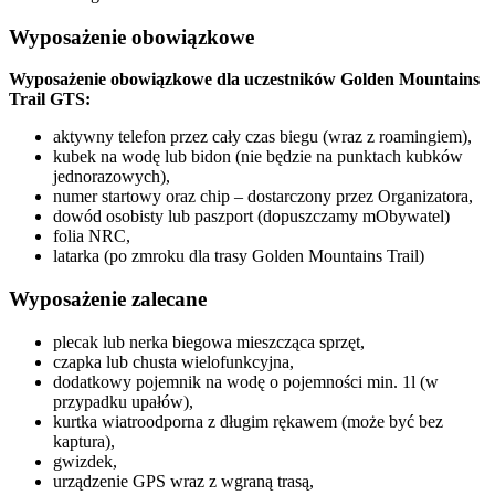
Wyposażenie obowiązkowe
Wyposażenie obowiązkowe dla uczestników Golden Mountains
Trail GTS:
aktywny telefon przez cały czas biegu (wraz z roamingiem),
kubek na wodę lub bidon (nie będzie na punktach kubków
jednorazowych),
numer startowy oraz chip – dostarczony przez Organizatora,
dowód osobisty lub paszport (dopuszczamy mObywatel)
folia NRC,
latarka (po zmroku dla trasy Golden Mountains Trail)
Wyposażenie zalecane
plecak lub nerka biegowa mieszcząca sprzęt,
czapka lub chusta wielofunkcyjna,
dodatkowy pojemnik na wodę o pojemności min. 1l (w
przypadku upałów),
kurtka wiatroodporna z długim rękawem (może być bez
kaptura),
gwizdek,
urządzenie GPS wraz z wgraną trasą,