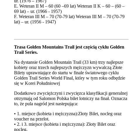
ur. (1976 – 1967)
E. Weteran II M – 60 (60 –69 lat) Weteran II K – 60 – (60 –
69 lat) – ur. (1966 - 1957)
F. Weteran III M – 70 (70-79 lat) Weteran III M – 70 (70-79
lat) – ur. (1956 - 1947)
Trasa Golden Mountains Trail jest częścią cyklu Golden
Trail Series.
Na dystansie Golden Mountain Trail (33 km) trzy najlepsze
kobiety oraz trzech najlepszych mężczyzn wywalczą Złote
Bilety uprawniające do startu w finale światowego cyklu
Golden Trail Series World Final, który w tym roku odbędzie
się w Korei Południowej
Dodatkowo zwyciężczyni i zwycięzca klasyfikacji generalnej
otrzymają od Salomon Polska bilet lotniczy na finał. Oznacza
to, że pula nagród jest nastepująca:
•⁠ ⁠1. miejsce (kobieta i mężczyzna):Złoty Bilet, nocleg oraz
voucher na przelot.
•⁠ ⁠2. i 3. miejsce (kobieta i mężczyzna): Złoty Bilet oraz
nocleg.