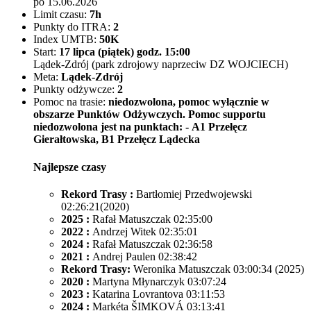
po 15.06.2026
Limit czasu:
7h
Punkty do ITRA:
2
Index UMTB:
50K
Start:
17 lipca (piątek) godz. 15:00
Lądek-Zdrój (park zdrojowy naprzeciw DZ WOJCIECH)
Meta:
Lądek-Zdrój
Punkty odżywcze:
2
Pomoc na trasie:
niedozwolona, pomoc wyłącznie w
obszarze Punktów Odżywczych. Pomoc supportu
niedozwolona jest na punktach: - A1 Przełęcz
Gierałtowska, B1 Przełęcz Lądecka
Najlepsze czasy
Rekord Trasy :
Bartłomiej Przedwojewski
02:26:21(2020)
2025 :
Rafał Matuszczak 02:35:00
2022 :
Andrzej Witek 02:35:01
2024 :
Rafał Matuszczak 02:36:58
2021 :
Andrej Paulen 02:38:42
Rekord Trasy:
Weronika Matuszczak 03:00:34 (2025)
2020 :
Martyna Młynarczyk 03:07:24
2023 :
Katarina Lovrantova 03:11:53
2024 :
Markéta ŠIMKOVÁ 03:13:41