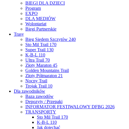
BIEGI DLA DZIECI
Program
EXPO
DLA MEDIÓW
Wolontariat
Biegi Partnerskie
Trasy
Bieg Siedem Szczytów 240
Sto Mil Trail 170
Super Trail 130
K-B-L 110
Ultra Trail 70
Złoty Maraton 45
Golden Mountains Trail
Złoty Półmaraton 21
Nocny Trail
Trojak Trail 10
Dla zawodników
Baza zawodów
Depozyty / Przepaki
INFORMATOR FESTIWALOWY DFBG 2026
TRANSPORTY
Sto Mil Trail 170
K-B-L 110
Jak dojechać