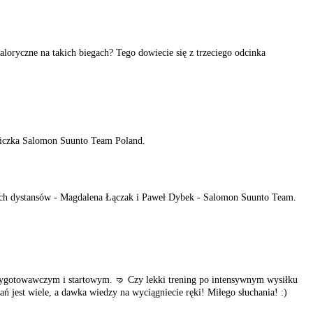
aloryczne na takich biegach? Tego dowiecie się z trzeciego odcinka
dniczka Salomon Suunto Team Poland.
ugich dystansów - Magdalena Łączak i Paweł Dybek - Salomon Suunto Team.
zygotowawczym i startowym. 🤜 Czy lekki trening po intensywnym wysiłku
ń jest wiele, a dawka wiedzy na wyciągniecie ręki! Miłego słuchania! :)