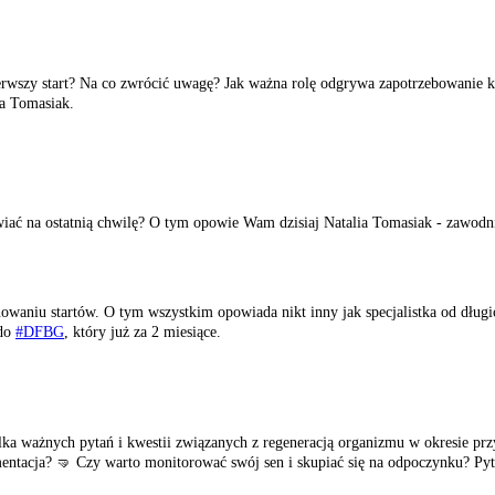
ierwszy start? Na co zwrócić uwagę? Jak ważna rolę odgrywa zapotrzebowanie k
ia Tomasiak.
awiać na ostatnią chwilę? O tym opowie Wam dzisiaj Natalia Tomasiak - zawo
nowaniu startów. O tym wszystkim opowiada nikt inny jak specjalistka od dł
 do
#DFBG
, który już za 2 miesiące.
ka ważnych pytań i kwestii związanych z regeneracją organizmu w okresie pr
mentacja? 🤜 Czy warto monitorować swój sen i skupiać się na odpoczynku? Pyta