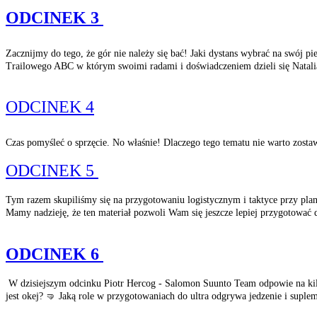
ODCINEK 3
Zacznijmy do tego, że gór nie należy się bać! Jaki dystans wybrać na swój p
Trailowego ABC w którym swoimi radami i doświadczeniem dzieli się Natal
ODCINEK
4
Czas pomyśleć o sprzęcie. No właśnie! Dlaczego tego tematu nie warto zost
ODCINEK 5
Tym razem skupiliśmy się na przygotowaniu logistycznym i taktyce przy pla
Mamy nadzieję, że ten materiał pozwoli Wam się jeszcze lepiej przygotować
ODCINEK 6
W dzisiejszym odcinku Piotr Hercog - Salomon Suunto Team odpowie na kil
jest okej? 🤜 Jaką role w przygotowaniach do ultra odgrywa jedzenie i suple