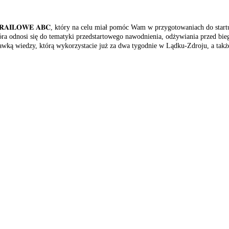
𝐑𝐀𝐈𝐋𝐎𝐖𝐄 𝐀𝐁𝐂, który na celu miał pomóc Wam w przygotowaniach do startu 
 odnosi się do tematyki przedstartowego nawodnienia, odżywiania przed bieg
 dawką wiedzy, którą wykorzystacie już za dwa tygodnie w Lądku-Zdroju, a takż