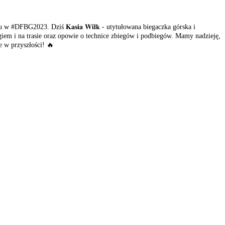
w #DFBG2023. Dziś 𝐊𝐚𝐬𝐢𝐚 𝐖𝐢𝐥𝐤 - utytułowana biegaczka górska i
iem i na trasie oraz opowie o technice zbiegów i podbiegów. Mamy nadzieję,
e w przyszłości! 🔥