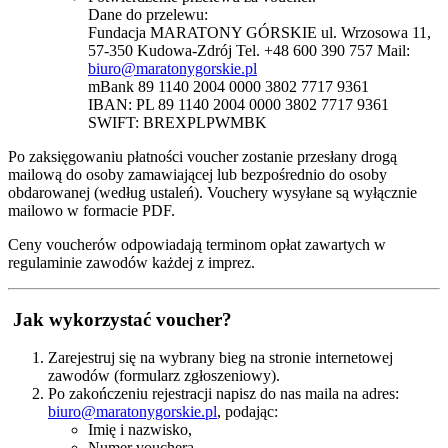
Dane do przelewu:
Fundacja MARATONY GÓRSKIE ul. Wrzosowa 11,
57-350 Kudowa-Zdrój Tel. +48 600 390 757 Mail:
biuro@maratonygorskie.pl
mBank 89 1140 2004 0000 3802 7717 9361
IBAN: PL 89 1140 2004 0000 3802 7717 9361
SWIFT: BREXPLPWMBK
Po zaksięgowaniu płatności voucher zostanie przesłany drogą
mailową do osoby zamawiającej lub bezpośrednio do osoby
obdarowanej (według ustaleń). Vouchery wysyłane są wyłącznie
mailowo w formacie PDF.
Ceny voucherów odpowiadają terminom opłat zawartych w
regulaminie zawodów każdej z imprez.
Jak wykorzystać voucher?
Zarejestruj się na wybrany bieg na stronie internetowej
zawodów (formularz zgłoszeniowy).
Po zakończeniu rejestracji napisz do nas maila na adres:
biuro@maratonygorskie.pl
, podając:
Imię i nazwisko,
Numer vouchera,