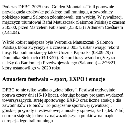
Podczas DFBG 2025 trasa Golden Mountains Trail ponownie
przyciągnęła czołówkę polskiego trail runningu, a zawodnicy
polskiego teamu Salomon zdominowali ten wyścig. W rywalizacji
mężczyzn triumfował Rafał Matuszczak (Salomon Polska) z czasem
2:35:00, przed Marcelem Fabianem (2:38:13) i Adamem Cieślarem
(2:44:04).
Wśród kobiet najlepsza była Weronika Matuszczak (Salomon
Polska), która zwyciężyła z czasem 3:00:34, ustanawiając rekord
trasy. Na podium stanęły także Urszula Paprocka (03:09:29) i
Dominika Stelmach (03:13:57). Rekord trasy wśród mężczyzn
należy do Bartłomieja Przedwojewskiego (Salomon) – 2:26:21,
który ustanowił go w 2020 roku.
Atmosfera festiwalu – sport, EXPO i emocje
DFBG to nie tylko walka o „złote bilety”. Festiwal tradycyjnie
potrwa cztery dni (16-19 lipca), oferując bogaty program wydarzeń
towarzyszących, strefę sportowego EXPO oraz liczne atrakcje dla
zawodników i kibiców. To połączenie sportowej rywalizacji,
górskiej przyrody i festiwalowej atmosfery sprawia, że Lądek-Zdrój
co roku staje się jednym z najważniejszych punktów na mapie
europejskiego trail runningu.