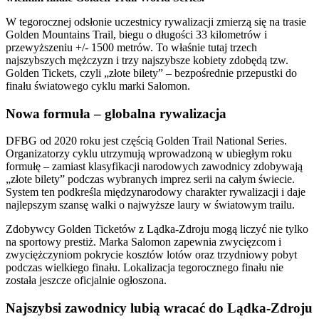
W tegorocznej odsłonie uczestnicy rywalizacji zmierzą się na trasie
Golden Mountains Trail, biegu o długości 33 kilometrów i
przewyższeniu +/- 1500 metrów. To właśnie tutaj trzech
najszybszych mężczyzn i trzy najszybsze kobiety zdobędą tzw.
Golden Tickets, czyli „złote bilety” – bezpośrednie przepustki do
finału światowego cyklu marki Salomon.
Nowa formuła – globalna rywalizacja
DFBG od 2020 roku jest częścią Golden Trail National Series.
Organizatorzy cyklu utrzymują wprowadzoną w ubiegłym roku
formułę – zamiast klasyfikacji narodowych zawodnicy zdobywają
„złote bilety” podczas wybranych imprez serii na całym świecie.
System ten podkreśla międzynarodowy charakter rywalizacji i daje
najlepszym szansę walki o najwyższe laury w światowym trailu.
Zdobywcy Golden Ticketów z Lądka-Zdroju mogą liczyć nie tylko
na sportowy prestiż. Marka Salomon zapewnia zwycięzcom i
zwyciężczyniom pokrycie kosztów lotów oraz trzydniowy pobyt
podczas wielkiego finału. Lokalizacja tegorocznego finału nie
została jeszcze oficjalnie ogłoszona.
Najszybsi zawodnicy lubią wracać do Lądka-Zdroju