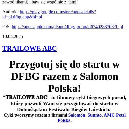
zawodnikami) i baw się wspólnie z nami!
Android:
https://play.google.com/store/apps/details?
id=pl.dfbg.app&hl=pl
iOS:
https://apps.apple.com/pl/app/dfbg-group/id6740288703?l=pl
10.04.2025
TRAILOWE ABC
Przygotuj się do startu w
DFBG razem z Salomon
Polska!
"𝐓𝐑𝐀𝐈𝐋𝐎𝐖𝐄 𝐀𝐁𝐂" to filmowy cykl biegowych porad,
który pozwoli Wam się przygotować do startu w
Dolnośląskim Festiwalu Biegów Górskich.
Cykl tworzymy razem z firmami
Salomon
,
Suunto
,
AMC Petzl
Polska
.