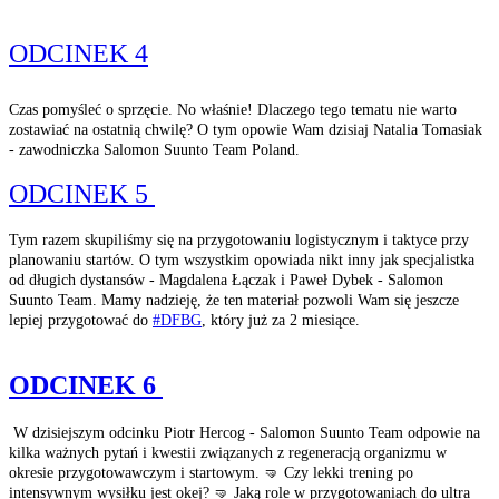
ODCINEK
4
Czas pomyśleć o sprzęcie. No właśnie! Dlaczego tego tematu nie warto
zostawiać na ostatnią chwilę? O tym opowie Wam dzisiaj Natalia Tomasiak
- zawodniczka Salomon Suunto Team Poland.
ODCINEK 5
Tym razem skupiliśmy się na przygotowaniu logistycznym i taktyce przy
planowaniu startów. O tym wszystkim opowiada nikt inny jak specjalistka
od długich dystansów - Magdalena Łączak i Paweł Dybek - Salomon
Suunto Team. Mamy nadzieję, że ten materiał pozwoli Wam się jeszcze
lepiej przygotować do
#DFBG
, który już za 2 miesiące.
ODCINEK 6
W dzisiejszym odcinku Piotr Hercog - Salomon Suunto Team odpowie na
kilka ważnych pytań i kwestii związanych z regeneracją organizmu w
okresie przygotowawczym i startowym. 🤜 Czy lekki trening po
intensywnym wysiłku jest okej? 🤜 Jaką role w przygotowaniach do ultra