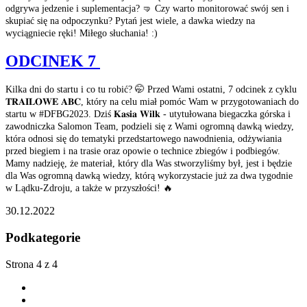
odgrywa jedzenie i suplementacja? 🤜 Czy warto monitorować swój sen i
skupiać się na odpoczynku? Pytań jest wiele, a dawka wiedzy na
wyciągniecie ręki! Miłego słuchania! :)
ODCINEK 7
Kilka dni do startu i co tu robić? 🤭 Przed Wami ostatni, 7 odcinek z cyklu
𝐓𝐑𝐀𝐈𝐋𝐎𝐖𝐄 𝐀𝐁𝐂, który na celu miał pomóc Wam w przygotowaniach do
startu w #DFBG2023. Dziś 𝐊𝐚𝐬𝐢𝐚 𝐖𝐢𝐥𝐤 - utytułowana biegaczka górska i
zawodniczka Salomon Team, podzieli się z Wami ogromną dawką wiedzy,
która odnosi się do tematyki przedstartowego nawodnienia, odżywiania
przed biegiem i na trasie oraz opowie o technice zbiegów i podbiegów.
Mamy nadzieję, że materiał, który dla Was stworzyliśmy był, jest i będzie
dla Was ogromną dawką wiedzy, którą wykorzystacie już za dwa tygodnie
w Lądku-Zdroju, a także w przyszłości! 🔥
30.12.2022
Podkategorie
Strona 4 z 4