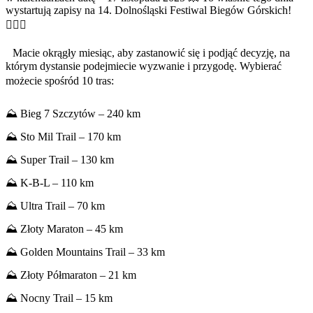
wystartują zapisy na 14. Dolnośląski Festiwal Biegów Górskich!
🏃‍♂️
⛰️
Macie okrągły miesiąc, aby zastanowić się i podjąć decyzję, na
którym dystansie podejmiecie wyzwanie i przygodę. Wybierać
możecie spośród 10 tras:
⛰️
Bieg 7 Szczytów – 240 km
⛰️
Sto Mil Trail – 170 km
⛰️
Super Trail – 130 km
⛰️
K-B-L – 110 km
⛰️
Ultra Trail – 70 km
⛰️
Złoty Maraton – 45 km
⛰️
Golden Mountains Trail – 33 km
⛰️
Złoty Półmaraton – 21 km
⛰️
Nocny Trail – 15 km