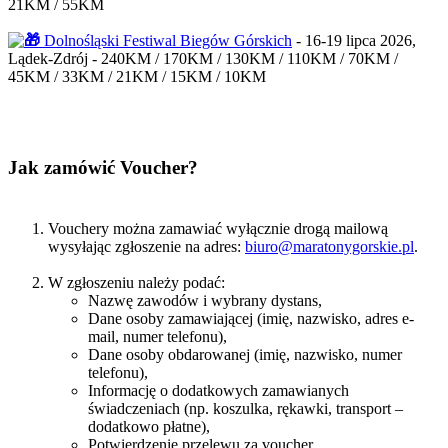
21KM / 55KM
Dolnośląski Festiwal Biegów Górskich
- 16-19 lipca 2026,
Lądek-Zdrój - 240KM / 170KM / 130KM / 110KM / 70KM /
45KM / 33KM / 21KM / 15KM / 10KM
Jak zamówić Voucher?
Vouchery można zamawiać wyłącznie drogą mailową
wysyłając zgłoszenie na adres:
biuro@maratonygorskie.pl
.
W zgłoszeniu należy podać:
Nazwę zawodów i wybrany dystans,
Dane osoby zamawiającej (imię, nazwisko, adres e-
mail, numer telefonu),
Dane osoby obdarowanej (imię, nazwisko, numer
telefonu),
Informację o dodatkowych zamawianych
świadczeniach (np. koszulka, rękawki, transport –
dodatkowo płatne),
Potwierdzenie przelewu za voucher.