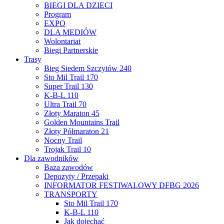
BIEGI DLA DZIECI
Program
EXPO
DLA MEDIÓW
Wolontariat
Biegi Partnerskie
Trasy
Bieg Siedem Szczytów 240
Sto Mil Trail 170
Super Trail 130
K-B-L 110
Ultra Trail 70
Złoty Maraton 45
Golden Mountains Trail
Złoty Półmaraton 21
Nocny Trail
Trojak Trail 10
Dla zawodników
Baza zawodów
Depozyty / Przepaki
INFORMATOR FESTIWALOWY DFBG 2026
TRANSPORTY
Sto Mil Trail 170
K-B-L 110
Jak dojechać