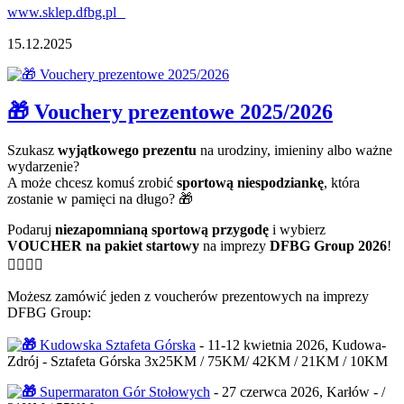
www.sklep.dfbg.pl
15.12.2025
🎁 Vouchery prezentowe 2025/2026
Szukasz
wyjątkowego prezentu
na urodziny, imieniny albo ważne
wydarzenie?
A może chcesz komuś zrobić
sportową niespodziankę
, która
zostanie w pamięci na długo? 🎁
Podaruj
niezapomnianą sportową przygodę
i wybierz
VOUCHER na pakiet startowy
na imprezy
DFBG Group 2026
!
🏃‍♀️🏃‍♂️
Możesz zamówić jeden z voucherów prezentowych na imprezy
DFBG Group:
Kudowska Sztafeta Górska
- 11-12 kwietnia 2026, Kudowa-
Zdrój - Sztafeta Górska 3x25KM / 75KM/ 42KM / 21KM / 10KM
Supermaraton Gór Stołowych
- 27 czerwca 2026, Karłów - /